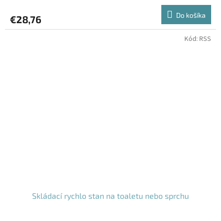
hodnotenie
produktu
Do košíka
€28,76
je
4,0
z
Kód:
RSS
5
hviezdičiek.
Skládací rychlo stan na toaletu nebo sprchu