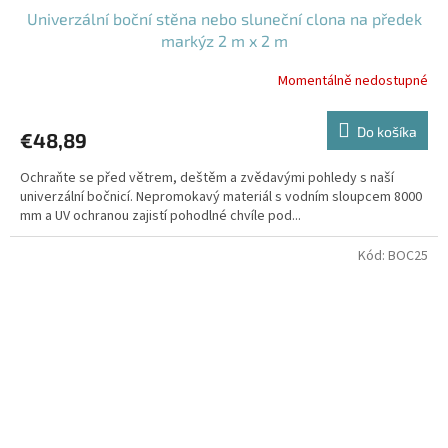
Univerzální boční stěna nebo sluneční clona na předek
markýz 2 m x 2 m
Momentálně nedostupné
Do košíka
€48,89
Ochraňte se před větrem, deštěm a zvědavými pohledy s naší
univerzální bočnicí. Nepromokavý materiál s vodním sloupcem 8000
mm a UV ochranou zajistí pohodlné chvíle pod...
Kód:
BOC25