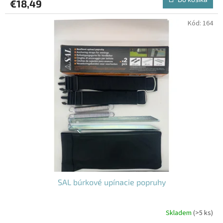
€18,49
je
5,0
z
Kód:
164
5
hviezdičiek.
SAL búrkové upínacie popruhy
Skladem
(>5 ks)
Priemerné