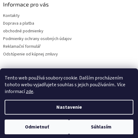
Informace pro vás
Kontakty
Doprava a platba
obchodné podmienky
Podmienky ochrany osobných údajov
Reklamační formulář
Odstúpenie od kúpnej zmluvy
Tento web používá soubory cookie. Dalším procházením
tohoto webu vyjadřujete souhlas s jejich používáním.. Více
informací
zde
.
Nastavenie
Vytvoril Shoptet
Odmietnuť
Súhlasím
Copyright 2026
SAL1
. Všetky práva vyhradené.