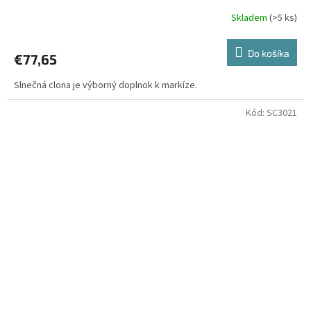
Skladem
(>5 ks)
Do košíka
€77,65
Slnečná clona je výborný doplnok k markíze.
Kód:
SC3021