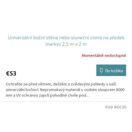
Univerzální boční stěna nebo sluneční clona na předek
markýz 2,5 m x 2 m
Momentálně nedostupné
Do košíka
€53
Ochraňte se před větrem, deštěm a zvědavými pohledy s naší
univerzální bočnicí. Nepromokavý materiál s vodním sloupcem 8000
mm a UV ochranou zajistí pohodlné chvíle pod...
Kód:
BOC30