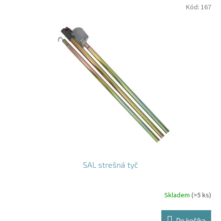
Kód:
167
SAL strešná tyč
Skladem
(>5 ks)
Priemerné
hodnotenie
produktu
Do košíka