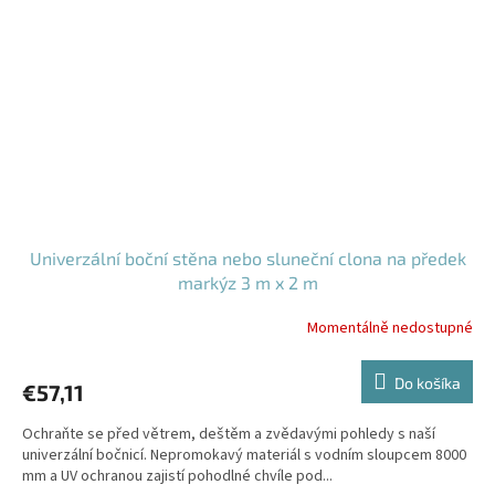
Univerzální boční stěna nebo sluneční clona na předek
markýz 3 m x 2 m
Momentálně nedostupné
Do košíka
€57,11
Ochraňte se před větrem, deštěm a zvědavými pohledy s naší
univerzální bočnicí. Nepromokavý materiál s vodním sloupcem 8000
mm a UV ochranou zajistí pohodlné chvíle pod...