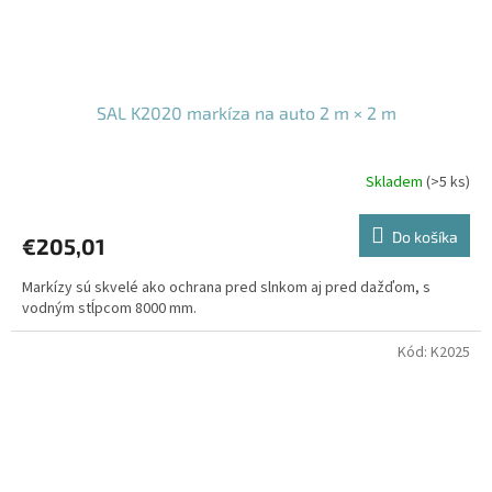
SAL K2020 markíza na auto 2 m × 2 m
Skladem
(>5 ks)
Do košíka
€205,01
Markízy sú skvelé ako ochrana pred slnkom aj pred dažďom, s
vodným stĺpcom 8000 mm.
Kód:
K2025