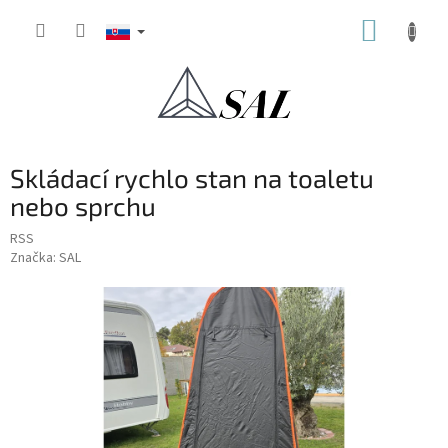
Prejsť
NÁKUP
na
obsah
KOŠÍK
Skládací rychlo stan na toaletu
nebo sprchu
RSS
Značka:
SAL