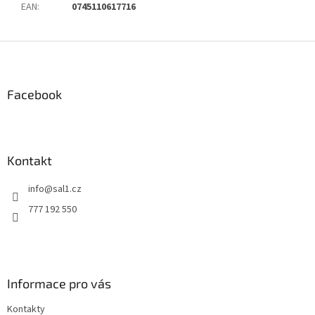
EAN
:
0745110617716
Z
á
p
ä
Facebook
t
i
e
Kontakt
info
@
sal1.cz
777 192 550
Informace pro vás
Kontakty