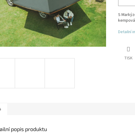
S Markýz
kempován
Detailní 
TISK
s
ailní popis produktu