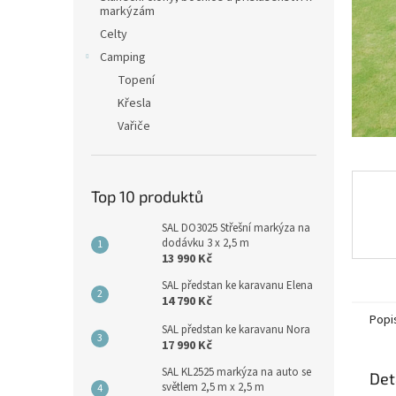
n
markýzám
e
Celty
l
Camping
Topení
Křesla
Vařiče
Top 10 produktů
SAL DO3025 Střešní markýza na
dodávku 3 x 2,5 m
13 990 Kč
SAL předstan ke karavanu Elena
14 790 Kč
Popi
SAL předstan ke karavanu Nora
17 990 Kč
SAL KL2525 markýza na auto se
Det
světlem 2,5 m x 2,5 m