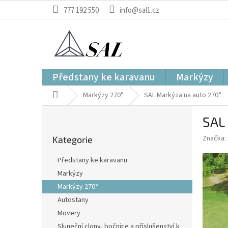
Přejít
777 192 550
info@sal1.cz
na
obsah
Předstany ke karavanu
Markýzy
Domů
Markýzy 270°
SAL Markýza na auto 270°
P
SAL
o
Přeskočit
s
Značka:
Kategorie
kategorie
t
r
Předstany ke karavanu
a
Markýzy
n
Markýzy 270°
n
í
Autostany
p
Movery
a
Sluneční clony, bočnice a příslušenství k