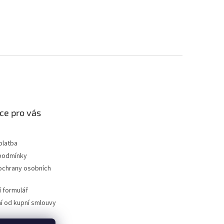
ce pro vás
platba
podmínky
ochrany osobních
 formulář
 od kupní smlouvy