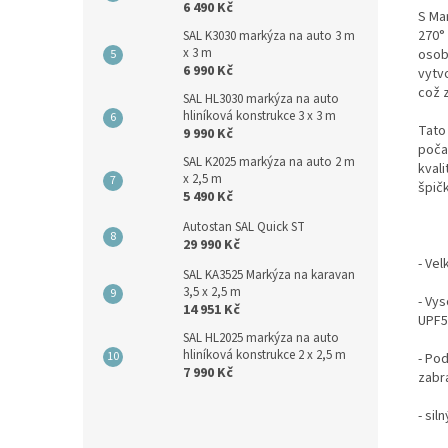
6 490 Kč
S Ma
270° 
SAL K3030 markýza na auto 3 m
x 3 m
osob
6 990 Kč
vytv
což 
SAL HL3030 markýza na auto
hliníková konstrukce 3 x 3 m
Tato
9 990 Kč
poča
SAL K2025 markýza na auto 2 m
kvali
x 2,5 m
špič
5 490 Kč
Autostan SAL Quick ST
29 990 Kč
- Vel
SAL KA3525 Markýza na karavan
3,5 x 2,5 m
- Vy
14 951 Kč
UPF5
SAL HL2025 markýza na auto
hliníková konstrukce 2 x 2,5 m
- Po
7 990 Kč
zabr
- sil