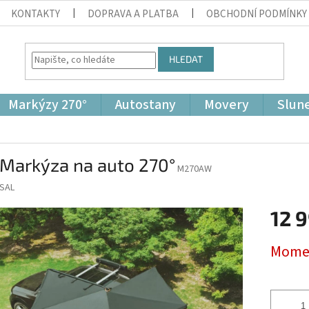
KONTAKTY
DOPRAVA A PLATBA
OBCHODNÍ PODMÍNKY
HLEDAT
Markýzy 270°
Autostany
Movery
Slune
 Markýza na auto 270°
M270AW
SAL
12 
Měrná
Momen
cena: