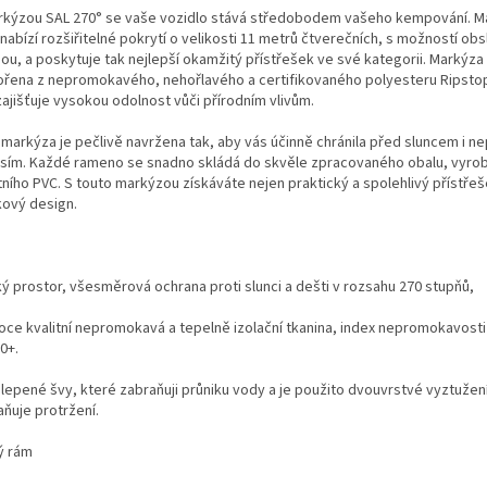
rkýzou SAL 270° se vaše vozidlo stává středobodem vašeho kempování. M
nabízí rozšiřitelné pokrytí o velikosti 11 metrů čtverečních, s možností ob
ou, a poskytuje tak nejlepší okamžitý přístřešek ve své kategorii. Markýza 
ořena z nepromokavého, nehořlavého a certifikovaného polyesteru Ripsto
zajišťuje vysokou odolnost vůči přírodním vlivům.
 markýza je pečlivě navržena tak, aby vás účinně chránila před sluncem i ne
sím. Každé rameno se snadno skládá do skvěle zpracovaného obalu, vyro
tního PVC. S touto markýzou získáváte nejen praktický a spolehlivý přístřeše
kový design.
ký prostor, všesměrová ochrana proti slunci a dešti v rozsahu 270 stupňů,
soce kvalitní nepromokavá a tepelně izolační tkanina, index nepromokavost
0+.
dlepené švy, které zabraňuji průniku vody a je použito dvouvrstvé vyztužení
aňuje protržení.
ný rám