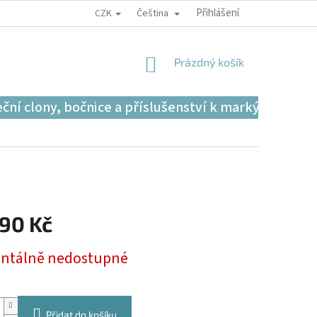
Přihlášení
CZK
Čeština
PODMÍNKY OCHRANY OSOBNÍCH ÚDAJŮ
REKLAMAČNÍ F
NÁKUPNÍ
Prázdný košík
KOŠÍK
ční clony, bočnice a příslušenství k markýzám
990 Kč
tálně nedostupné
Přidat do košíku