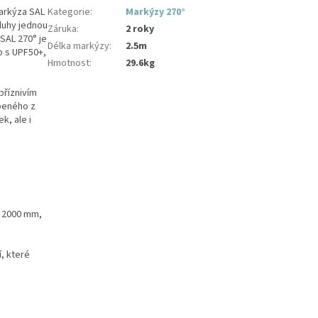
arkýza SAL
Kategorie
:
Markýzy 270°
sluhy jednou
Záruka
:
2 roky
SAL 270° je
Délka markýzy
:
2.5m
p s UPF50+,
Hmotnost
:
29.6kg
příznivím
beného z
k, ale i
i 2000 mm,
, které