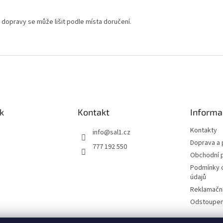
 dopravy se může lišit podle místa doručení.
k
Kontakt
Informa
Kontakty
info
@
sal1.cz
Doprava a 
777 192 550
Obchodní 
Podmínky 
údajů
Reklamační
Odstoupení