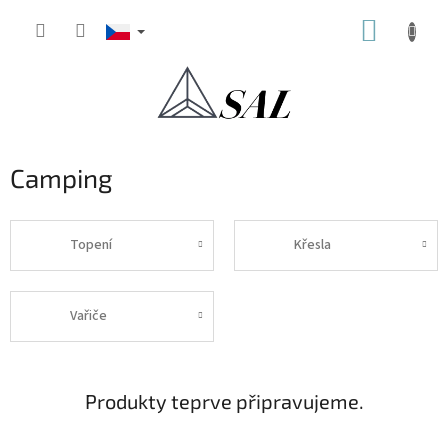
Přejít
NÁKUP
na
obsah
KOŠÍK
Camping
Topení
Křesla
Vařiče
Produkty teprve připravujeme.