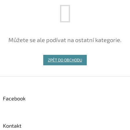
Můžete se ale podívat na ostatní kategorie.
ZPĚT DO OBCHODU
Z
á
p
a
Facebook
t
í
Kontakt