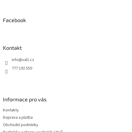
Z
á
p
a
Facebook
t
í
Kontakt
info
@
sal1.cz
777 192 550
Informace pro vás
Kontakty
Doprava a platba
Obchodní podmínky