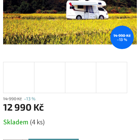
14 990 Kč
–13 %
14 990 Kč
–13 %
12 990 Kč
Měrná
Skladem
(4 ks)
cena: