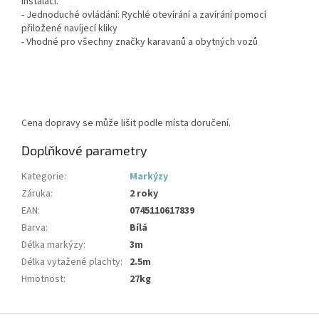
instalaci.
- Jednoduché ovládání: Rychlé otevírání a zavírání pomocí
přiložené navíjecí kliky
- Vhodné pro všechny značky karavanů a obytných vozů
Cena dopravy se může lišit podle místa doručení.
Doplňkové parametry
Kategorie
:
Markýzy
Záruka
:
2 roky
EAN
:
0745110617839
Barva
:
Bílá
Délka markýzy
:
3m
Délka vytažené plachty
:
2.5m
Hmotnost
:
27kg