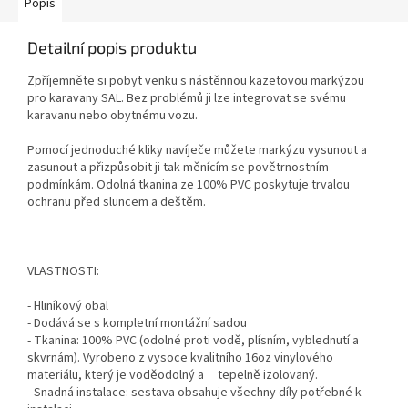
Popis
Detailní popis produktu
Zpříjemněte si pobyt venku s nástěnnou kazetovou markýzou
pro karavany SAL. Bez problémů ji lze integrovat se svému
karavanu nebo obytnému vozu.
Pomocí jednoduché kliky navíječe můžete markýzu vysunout a
zasunout a přizpůsobit ji tak měnícím se povětrnostním
podmínkám. Odolná tkanina ze 100% PVC poskytuje trvalou
ochranu před sluncem a deštěm.
VLASTNOSTI:
- Hliníkový obal
- Dodává se s kompletní montážní sadou
- Tkanina: 100% PVC (odolné proti vodě, plísním, vyblednutí a
skvrnám). Vyrobeno z vysoce kvalitního 16oz vinylového
materiálu, který je voděodolný a tepelně izolovaný.
- Snadná instalace: sestava obsahuje všechny díly potřebné k